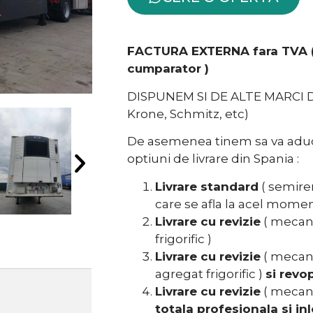
FACTURA EXTERNA fara TVA ( 
cumparator )
DISPUNEM SI DE ALTE MARCI 
Krone, Schmitz, etc)
De asemenea tinem sa va aduc
optiuni de livrare din Spania :
Livrare standard
( semirem
care se afla la acel momen
Livrare cu revizie
( mecani
frigorific )
Livrare cu revizie
( mecani
agregat frigorific )
si revo
Livrare cu revizie
( mecani
totala profesionala si inl