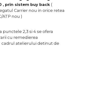
 , prin sistem buy back
(
gatul Carrier nou in orice retea
RC/ATP nou )
 punctele 2,3 si 4 se ofera
urarii cu remedierea
 cadrul atelierului detinut de