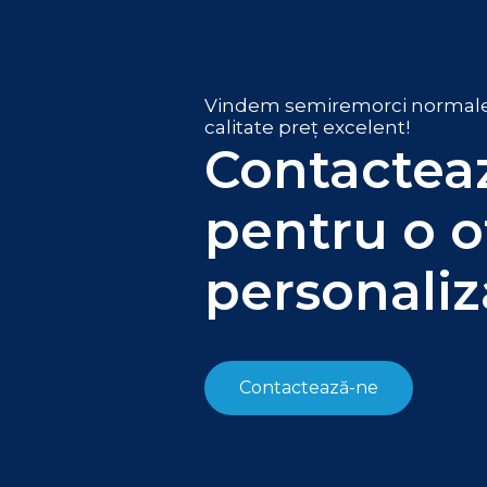
Vindem semiremorci normale, p
calitate preț excelent!
Contactea
pentru o o
personaliz
Contactează-ne