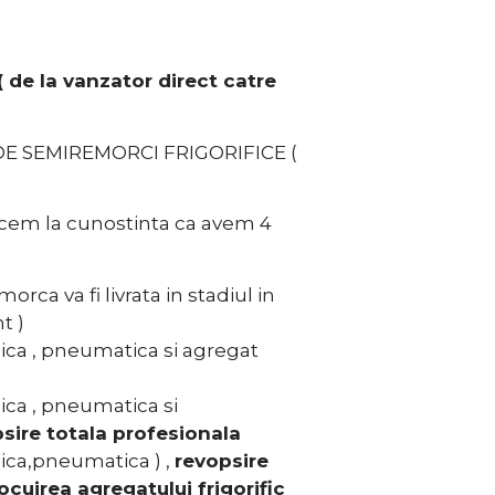
de la vanzator direct catre
DE SEMIREMORCI FRIGORIFICE (
em la cunostinta ca avem 4
orca va fi livrata in stadiul in
t )
ca , pneumatica si agregat
ca , pneumatica si
psire totala profesionala
ca,pneumatica ) ,
revopsire
ocuirea agregatului frigorific