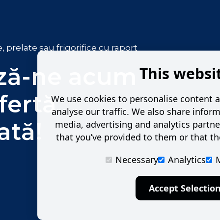
relate sau frigorifice cu raport
ză-ne acum
This websi
fertă
We use cookies to personalise content a
analyse our traffic. We also share inform
ată!
media, advertising and analytics partn
that you’ve provided to them or that the
Necessary
Analytics
Accept Selectio