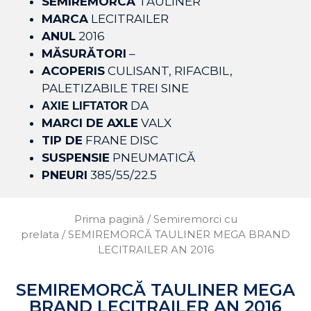
SEMIREMORCĂ
TAULINER
MARCA
LECITRAILER
ANUL
2016
MĂSURĂTORI
–
ACOPERIS
CULISANT, RIFACBIL,
PALETIZABILE TREI SINE
DA
AXIE LIFTATOR
MARCI DE AXLE
VALX
TIP DE
FRANE DISC
SUSPENSIE
PNEUMATICĂ
PNEURI
385/55/22.5
Prima pagină
/
Semiremorci cu
prelata
/ SEMIREMORCĂ TAULINER MEGA BRAND
LECITRAILER AN 2016
SEMIREMORCĂ TAULINER MEGA
BRAND LECITRAILER AN 2016